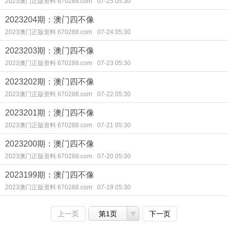
2023澳门正版资料 670288.com
07-25 05:30
2023204期：澳门四不像
2023澳门正版资料 670288.com
07-24 05:30
2023203期：澳门四不像
2023澳门正版资料 670288.com
07-23 05:30
2023202期：澳门四不像
2023澳门正版资料 670288.com
07-22 05:30
2023201期：澳门四不像
2023澳门正版资料 670288.com
07-21 05:30
2023200期：澳门四不像
2023澳门正版资料 670288.com
07-20 05:30
2023199期：澳门四不像
2023澳门正版资料 670288.com
07-19 05:30
上一页
第1页
下一页