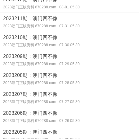
2023澳门正版资料 670288.com
08-01 05:30
2023211期：澳门四不像
2023澳门正版资料 670288.com
07-31 05:30
2023210期：澳门四不像
2023澳门正版资料 670288.com
07-30 05:30
2023209期：澳门四不像
2023澳门正版资料 670288.com
07-29 05:30
2023208期：澳门四不像
2023澳门正版资料 670288.com
07-28 05:30
2023207期：澳门四不像
2023澳门正版资料 670288.com
07-27 05:30
2023206期：澳门四不像
2023澳门正版资料 670288.com
07-26 05:30
2023205期：澳门四不像