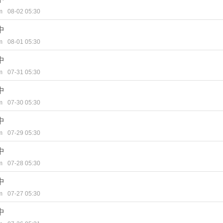
m
08-02 05:30
中
m
08-01 05:30
中
m
07-31 05:30
中
m
07-30 05:30
中
m
07-29 05:30
中
m
07-28 05:30
中
m
07-27 05:30
中