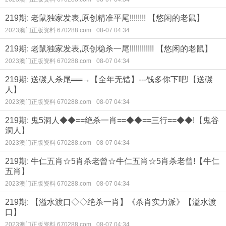
219期: 老鼠独家发表,原创精准平尾!!!!!!!! 【悠闲的老鼠】
2023澳门正版资料 670288.com
08-07 04:34
219期: 老鼠独家发表,原创稳杀一尾!!!!!!!!!!!! 【悠闲的老鼠】
2023澳门正版资料 670288.com
08-07 04:34
219期: 送碳人杀尾══→【全年无错】---钱多你下吧!【送碳
人】
2023澳门正版资料 670288.com
08-07 04:34
219期: 鬼5洞人◆◆==绝杀一肖==◆◆==三行==◆◆!【鬼谷
洞人】
2023澳门正版资料 670288.com
08-07 04:34
219期: 牛仁五肖☆5肖杀老曾☆牛仁五肖☆5肖杀老曾!【牛仁
五肖】
2023澳门正版资料 670288.com
08-07 04:34
219期: 【溢水渡口◇◇绝杀一肖】《杀肖实力派》【溢水渡
口】
2023澳门正版资料 670288.com
08-07 04:34